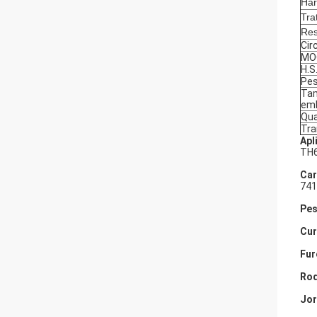
Har
Tra
Res
Cir
MO
H.S
Pes
Ta
em
Qua
Tra
Apl
TH6
Car
741
Pes
Cur
Fur
Rod
Jor