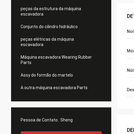
peças da estrutura da máquina
escavadora
DE
Conjunto do cilindro hidráulico
Nom
peças elétricas da máquina
escavadora
Mod
Máquina escavadora Wearing Rubber
Parts
Núm
Assy do formão do martelo
A outra máquina escavadora Parts
Des
Pessoa de Contato :
Sheng
DE