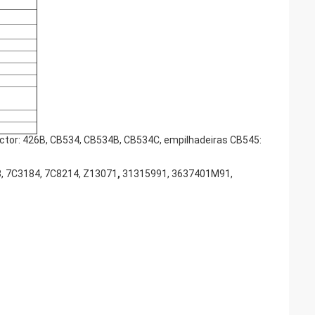
tor: 426B, CB534, CB534B, CB534C, empilhadeiras CB545:
, 7C3184, 7C8214, Z13071
,
31315991, 3637401M91,