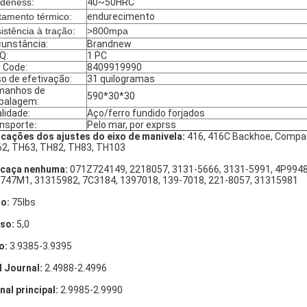
deness:
40~50HRC
tamento térmico:
endurecimento
istência à tração:
>800mpa
cunstância:
Brandnew
Q:
1 PC
. Code:
8409919990
o de efetivação:
31 quilogramas
manhos de
590*30*30
balagem:
lidade:
Aço/ferro fundido forjados
nsporte
:
Pelo mar, por exprss
icações dos ajustes do eixo de manivela:
416, 416C Backhoe, Compac
2, TH63, TH82, TH83, TH103
caça nenhuma:
071Z724149, 2218057, 3131-5666, 3131-5991, 4P9948
747M1, 31315982, 7C3184, 1397018, 139-7018, 221-8057, 31315981
o:
75lbs
so:
5,0
o:
3.9385-3.9395
 Journal:
2.4988-2.4996
nal principal:
2.9985-2.9990