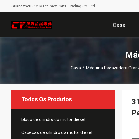
Guangzhou C.Y. Machinery Parts Trading Co., Ltd.
Casa
Máq
Casa
/
Máquina Escavadora Cran
Todos Os Produtos
3
Pe
bloco de cilindro do motor diesel
Cabeças de cilindro do motor diesel