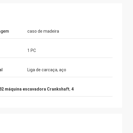
agem
caso de madeira
1 PC
al
Liga de carcaça, aço
82 máquina escavadora Crankshaft
,
4