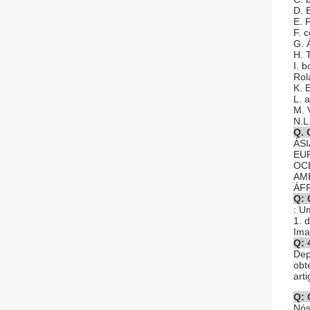
D. 
E. 
F. 
G. 
H. 
I. 
Rol
K. 
L. 
M. 
N.L
Q. 
ÁSI
EUR
OCE
AME
ÁFR
Q: 
: U
1. 
Ima
Q: 
Dep
obt
arti
Q: 
Nós