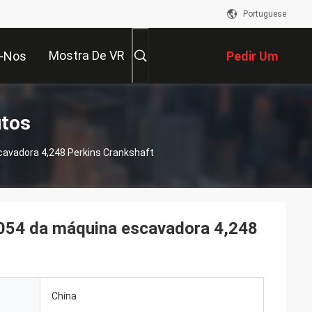
Portuguese
Mostra De VR
-Nos
Pedir Um
Orçamento
utos
uina Escavadora 4,248 Perkins Crankshaft
054 da máquina escavadora 4,248
China