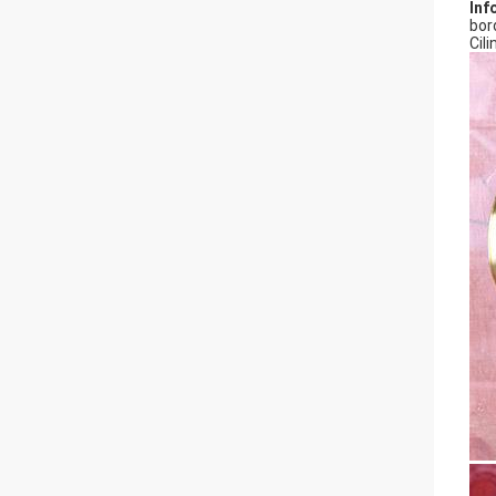
Inf
bor
Cili