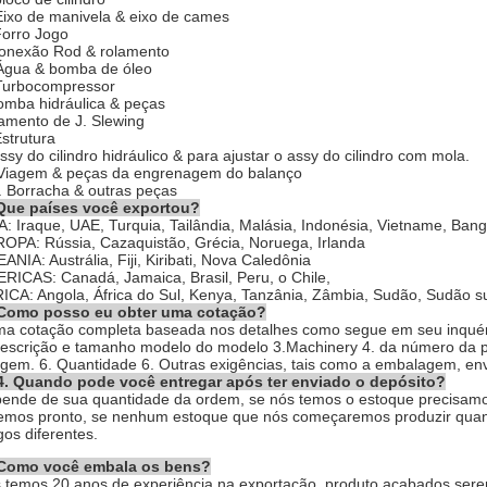
Eixo de manivela & eixo de cames
Forro Jogo
conexão Rod & rolamento
Água & bomba de óleo
Turbocompressor
bomba hidráulica & peças
amento de J. Slewing
Estrutura
assy do cilindro hidráulico & para ajustar o assy do cilindro com mola.
Viagem & peças da engrenagem do balanço
. Borracha & outras peças
Que países você exportou?
A: Iraque, UAE, Turquia, Tailândia, Malásia, Indonésia, Vietname, Ban
OPA: Rússia, Cazaquistão, Grécia, Noruega, Irlanda
ANIA: Austrália, Fiji, Kiribati, Nova Caledônia
RICAS: Canadá, Jamaica, Brasil, Peru, o Chile,
ICA: Angola, África do Sul, Kenya, Tanzânia, Zâmbia, Sudão, Sudão sul,
Como posso eu obter uma cotação?
ma cotação completa baseada nos detalhes como segue em seu inquér
descrição e tamanho modelo do modelo 3.Machinery 4. da número da 
gem. 6. Quantidade 6. Outras exigências, tais como a embalagem, env
4. Quando pode você entregar após ter enviado o depósito?
ende de sua quantidade da ordem, se nós temos o estoque precisamo
emos pronto, se nenhum estoque que nós começaremos produzir quan
gos diferentes.
Como você embala os bens?
 temos 20 anos de experiência na exportação, produto acabados sere