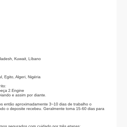
gladesh, Kuwait, Líbano
 Egito, Algeri, Nigéria
ito:
peça 2.Engine
iando e assim por diante.
s então aproximadamente 3~10 dias de trabalho o
do o deposite recebeu. Geralmente toma 15-60 dias para
mos segurados com cuidado por três etapas: