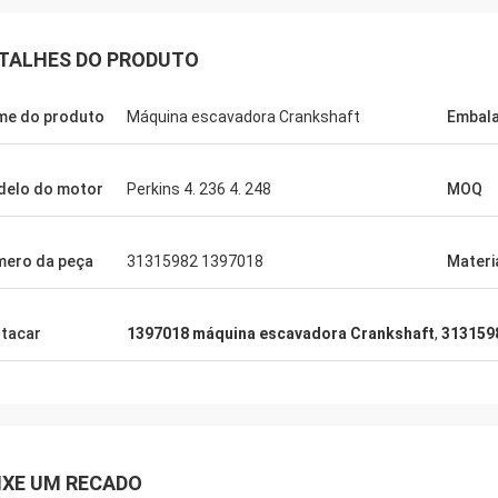
TALHES DO PRODUTO
e do produto
Máquina escavadora Crankshaft
Embal
elo do motor
Perkins 4. 236 4. 248
MOQ
ero da peça
31315982 1397018
Materi
tacar
1397018 máquina escavadora Crankshaft
,
313159
IXE UM RECADO