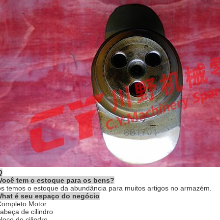
Q
Você tem o estoque para os bens?
ós temos o estoque da abundância para muitos artigos no armazém.
hat é seu espaço do negócio
Completo Motor
cabeça de cilindro
bloco de cilindro