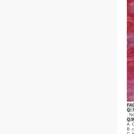
FA
Q: 
: N
Q.W
A. 
B. 
C. 