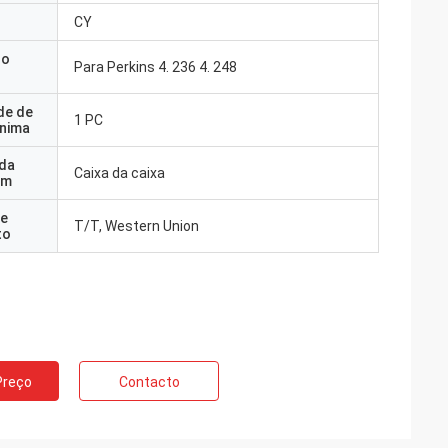
CY
do
Para Perkins 4. 236 4. 248
de de
1 PC
nima
 da
Caixa da caixa
em
e
T/T, Western Union
to
Preço
Contacto