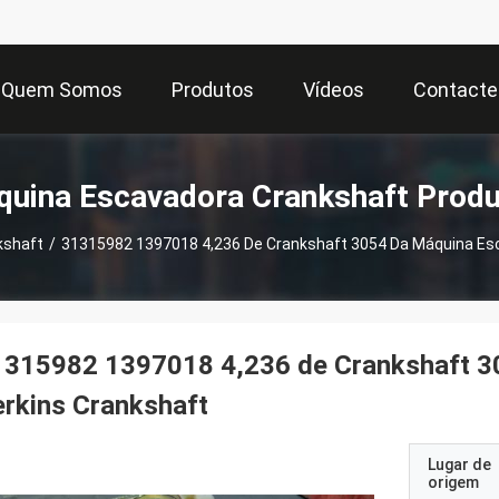
Quem Somos
Produtos
Vídeos
Contacte
uina Escavadora Crankshaft Prod
kshaft
/
31315982 1397018 4,236 De Crankshaft 3054 Da Máq
1315982 1397018 4,236 de Crankshaft 3
rkins Crankshaft
Lugar de
origem