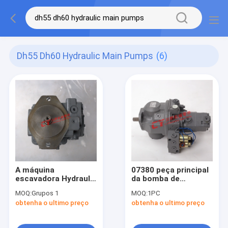
Dh55 Dh60 Hydraulic Main Pumps
(6)
A máquina
07380 peça principal
escavadora Hydraulic
da bomba de
Main de K3SP36B
Hydraulic Pumps For
MOQ:
Grupos 1
MOQ:
1PC
bombeia o Assy para
DH55 da máquina
obtenha o ultimo preço
obtenha o ultimo preço
SK60 - 7 SK70
escavadora AP2D25