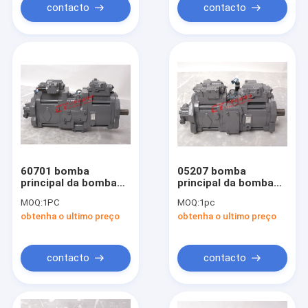
contacto
contacto
60701 bomba
05207 bomba
principal da bomba
principal da bomba
de pistão de
de pistão de
MOQ:
1PC
MOQ:
1pc
Hydraulic Pumps For
Hydraulic Pumps For
obtenha o ultimo preço
obtenha o ultimo preço
SY335 da máquina
R305 da máquina
escavadora de
escavadora de
K5V200DTH YISER
K5V140DTP NISER
9N00
9C00
contacto
contacto