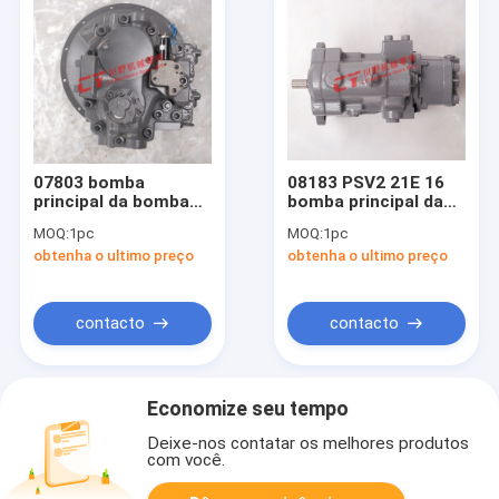
07803 bomba
08183 PSV2 21E 16
principal da bomba
bomba principal da
de pistão de
bomba de Hydraulic
MOQ:
1pc
MOQ:
1pc
Hydraulic Pumps For
Pumps Piston da
obtenha o ultimo preço
obtenha o ultimo preço
E345B E330C da
máquina escavadora
máquina escavadora
de 8 XR 0
de K5V200DPC NHMR
2N5X
contacto
contacto
Economize seu tempo
Deixe-nos contatar os melhores produtos
com você.